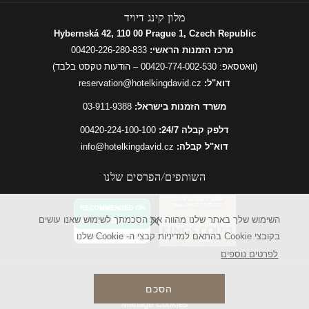
מלון קינג דיויד
Hybernská 42, 110 00 Prague 1, Czech Republic
מרכז הזמנות הראשי:
00420-226-280-833
(וואטסאפ:
00420-774-002-530
– הודעות טקסט בלבד)
דוא"ל:
reservation@hotelkingdavid.cz
משרד הזמנות בישראל:
03-911-9388
דלפק קבלה 24/7:
00420-224-100-100
דוא"ל קבלה:
info@hotelkingdavid.cz
השותפים/הפרסים שלנו
הקודם
השימוש שלך באתר שלנו מהווה את הסכמתך לשימוש שאנו עושים
הבא
בקובצי Cookie בהתאם למדיניות קבצי ה- Cookie שלנו
לפרטים נוספים
בוצע על-ידי
Travelclick
הסכם
Manage Cookies