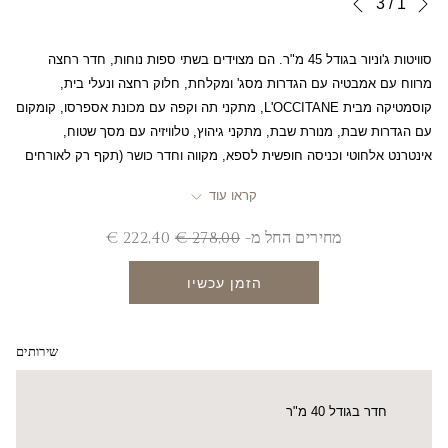
Slideshow
Clicking
3
/
1
הקודם
control
on
buttons
the
סוויטות ג'וניור בגודל 45 מ"ר. הם מצוידים בשתי ספות נוחות, חדר רחצה
following
מרווח עם אמבטיה עם הגדרות מסג' ומקלחת, חלוק רחצה ונעלי בית,
links
קוסמטיקה מבית L'OCCITANE, מתקני תה וקפה עם מכונת אספרסו, קומקום
will
עם הגדרות שבת, מנורת שבת, מתקני גיהוץ, טלוויזיה עם מסך שטוח,
update
אינטרנט אלחוטי וכניסה חופשית לספא, מקווה וחדר כושר (תקף רק לאורחים
the
שמשלמים עבור סוויטת ג'וניור). סוויטת ג'וניור יכולה להכיל עד 6 אנשים
content
קראו עוד
ומתאימה למשפחות עם ילדים.
above
מחירים החל מ-
278,00 €
222,40 €
הזמן עכשיו
שירותים
חדר בגודל 40 מ"ר