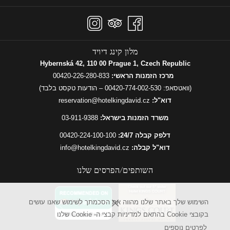
מלון קינג דיויד
Hybernská 42, 110 00 Prague 1, Czech Republic
מרכז הזמנות הראשי:
00420-226-280-833
(וואטסאפ:
00420-774-002-530
– הודעות טקסט בלבד)
דוא"ל:
reservation@hotelkingdavid.cz
משרד הזמנות בישראל:
03-911-9388
דלפק קבלה 24/7:
00420-224-100-100
דוא"ל קבלה:
info@hotelkingdavid.cz
השותפים/הפרסים שלנו
הקודם
השימוש שלך באתר שלנו מהווה את הסכמתך לשימוש שאנו עושים
הבא
בקובצי Cookie בהתאם למדיניות קבצי ה- Cookie שלנו
לפרטים נוספים